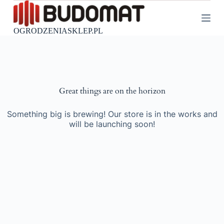
P
r
z
OGRODZENIASKLEP.PL
e
j
d
ź
d
o
Great things are on the horizon
t
r
e
Something big is brewing! Our store is in the works and
ś
will be launching soon!
c
i