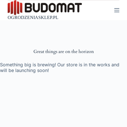
P
r
z
OGRODZENIASKLEP.PL
e
j
d
ź
d
o
Great things are on the horizon
t
r
e
Something big is brewing! Our store is in the works and
ś
will be launching soon!
c
i