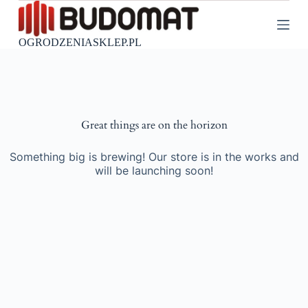
P
r
z
OGRODZENIASKLEP.PL
e
j
d
ź
d
o
Great things are on the horizon
t
r
e
Something big is brewing! Our store is in the works and
ś
will be launching soon!
c
i