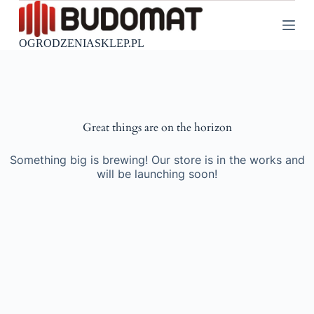
P
r
z
OGRODZENIASKLEP.PL
e
j
d
ź
d
o
Great things are on the horizon
t
r
e
Something big is brewing! Our store is in the works and
ś
will be launching soon!
c
i