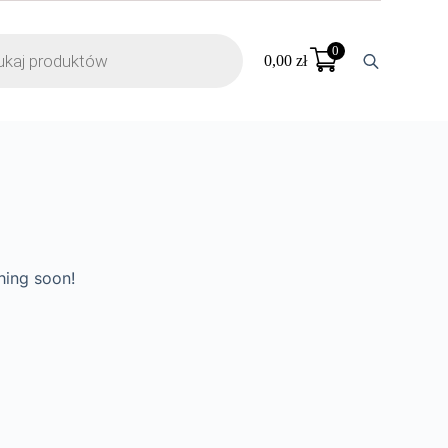
0
0,00
zł
hing soon!