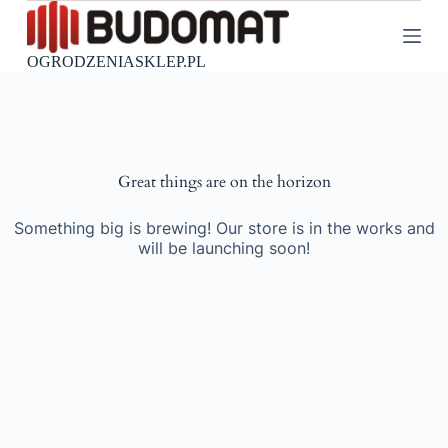
P
r
z
OGRODZENIASKLEP.PL
e
j
d
ź
d
o
Great things are on the horizon
t
r
e
Something big is brewing! Our store is in the works and
ś
will be launching soon!
c
i