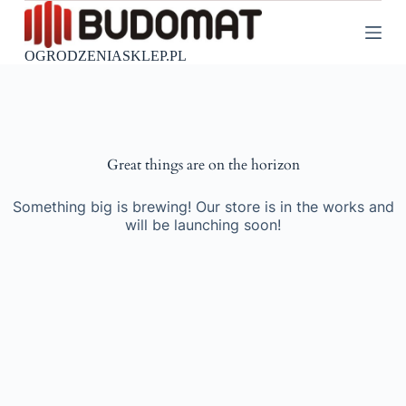
P
r
z
OGRODZENIASKLEP.PL
e
j
d
ź
d
o
Great things are on the horizon
t
r
e
Something big is brewing! Our store is in the works and
ś
will be launching soon!
c
i